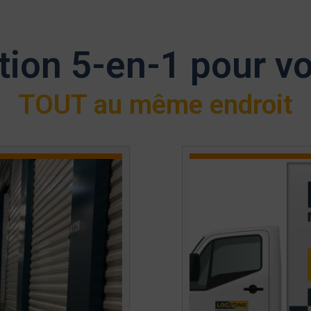
tion 5-en-1 pour v
TOUT au même endroit