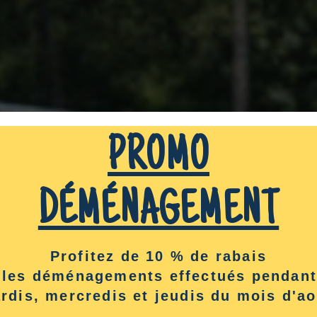
PROMO
DÉMÉNAGEMENT
Profitez de 10 % de rabais
 les déménagements effectués pendant
rdis, mercredis et jeudis du mois d'ao