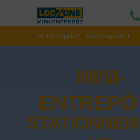
Mini-entrepôts
Déménagement
MINI-
Sécuritaire - Propre - Ac
ENTREPÔ
STATIONNEM
Sécuritaire - Accessible - É