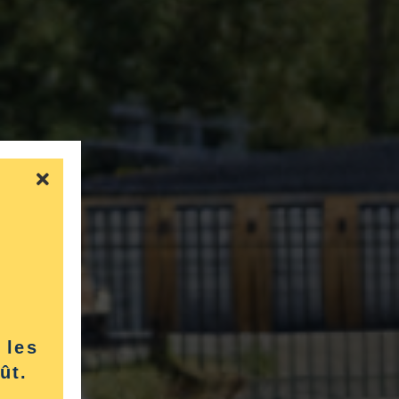
 les
ût.