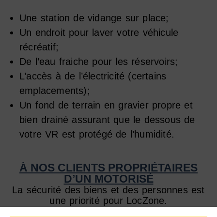
Une station de vidange sur place;
Un endroit pour laver votre véhicule
récréatif;
De l’eau fraiche pour les réservoirs;
L’accès à de l’électricité (certains
emplacements);
Un fond de terrain en gravier propre et
bien drainé assurant que le dessous de
votre VR est protégé de l’humidité.
À NOS CLIENTS PROPRIÉTAIRES
D’UN MOTORISÉ
La sécurité des biens et des personnes est
une priorité pour LocZone.