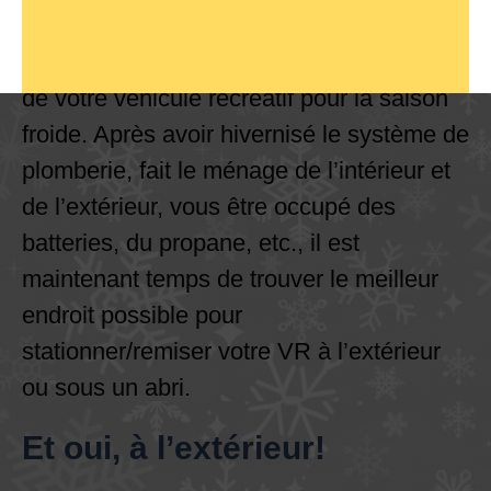
Sachant que la saison de camping tire à
sa fin, le temps est venu de prendre soin
de votre véhicule récréatif pour la saison
froide. Après avoir hivernisé le système de
plomberie, fait le ménage de l’intérieur et
de l’extérieur, vous être occupé des
batteries, du propane, etc., il est
maintenant temps de trouver le meilleur
endroit possible pour
stationner/remiser votre VR à l’extérieur
ou sous un abri.
Et oui, à l’extérieur!