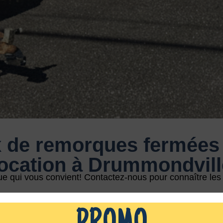
x de remorques fermées 
location à Drummondvill
 qui vous convient! Contactez-nous pour connaître les di