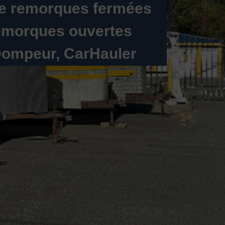
de remorques fermées
remorques ouvertes
Dompeur, CarHauler