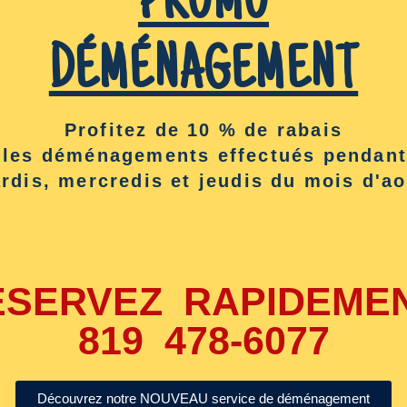
PROMO
DÉMÉNAGEMENT
Profitez de 10 % de rabais
 les déménagements effectués pendant
Fermée 4 x 8
rdis, mercredis et jeudis du mois d'ao
ce
La # 8 La plus légère à remorquer
e
Tarif jour de semaine : Appelez-nous
ÉSERVEZ RAPIDEMEN
Dimensions et Spécifications:
819 478-6077
Intérieur: 3’- 9’’ x 8’- 7’’ x 4’- 5’’ haut
Ouverture porte : 3’- 1’’ x 3’- 9’’ haut
Découvrez notre NOUVEAU service de déménagement