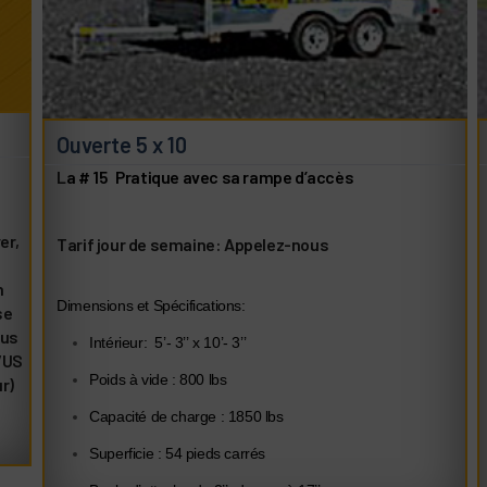
Ouverte 5 x 10
L
a # 15 Pratique avec sa rampe d’accès
er,
Tarif jour de semaine: Appelez-nous
n
Dimensions et Spécifications:
se
lus
Intérieur: 5’- 3’’ x 10’- 3’’
VUS
Poids à vide : 800 lbs
r)
Capacité de charge : 1850 lbs
Superficie : 54 pieds carrés