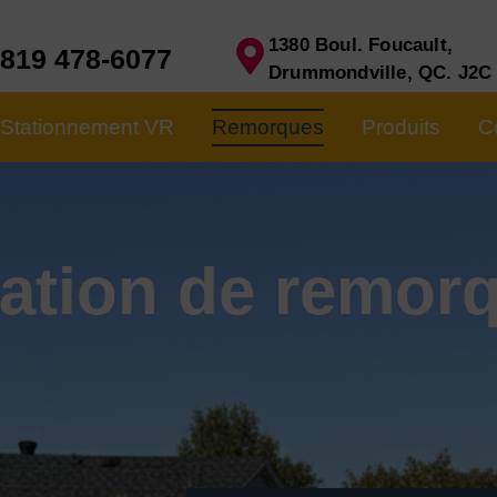
1380 Boul. Foucault,
819 478-6077
Drummondville, QC. J2C
Stationnement VR
Remorques
Produits
C
ation de remor