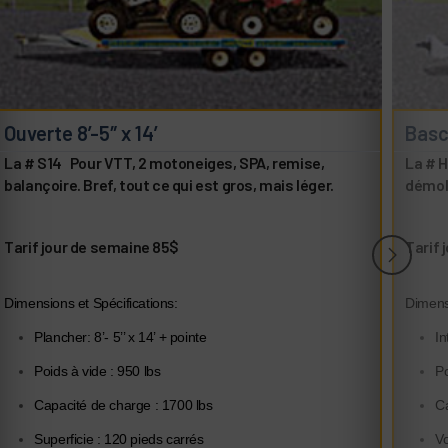
Ouverte 8’-5″ x 14’
Basc
La # S14 Pour VTT, 2 motoneiges, SPA, remise,
La # H
balançoire. Bref, tout ce qui est gros, mais léger.
démoli
Tarif jour de semaine 85$
Tarif 
Dimensions et Spécifications:
Dimensi
Plancher: 8’- 5’’ x 14’ + pointe
In
Poids à vide : 950 lbs
Po
Capacité de charge : 1700 lbs
Ca
Superficie : 120 pieds carrés
Vo