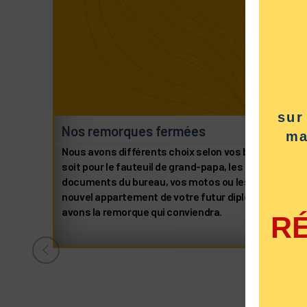
sur
Nos remorques fermées
ma
Nous avons différents choix selon vos besoins, que 
soit pour le fauteuil de grand-papa, les 30 caisses d
documents du bureau, vos motos ou les meubles du
nouvel appartement de votre futur diplômé. Nous
avons la remorque qui conviendra.
R