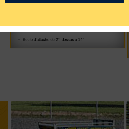
Poids à vide : 640 lbs
Capacité de charge : 1360 lbs
Poids maximum total : 2000 lbs
Volume : 147 pieds cubes
Boule d’attache de 2’’, dessus à 14’’